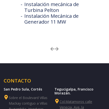
Instalación mecánica de
Turbina Pelton
Instalación Mecánica de
Generador 11 MW
CONTACTO
San Pedro Sula, Cortés
Tegucigalpa, Francisco
Morazán.
Sobre el Boulevard Villas
Col.Matamoros calle
Mackay contiguo a Villas
Venecia, Ave. la
Bugambilia, Honduras