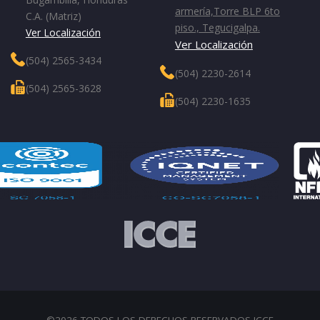
armería,Torre BLP 6to
C.A. (Matriz)
piso., Tegucigalpa.
Ver Localización
Ver Localización
(504) 2565-3434
(504) 2230-2614
(504) 2565-3628
(504) 2230-1635