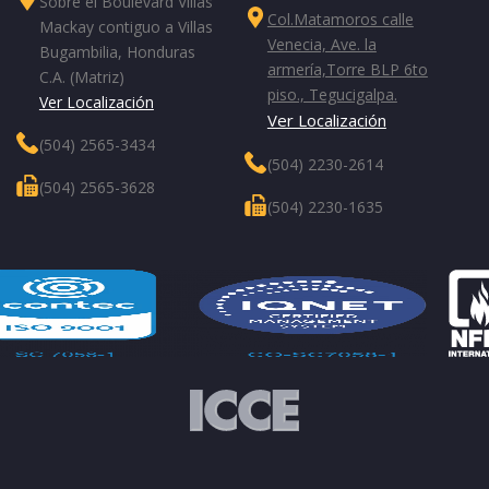
Sobre el Boulevard Villas
Col.Matamoros calle
Mackay contiguo a Villas
Venecia, Ave. la
Bugambilia, Honduras
armería,Torre BLP 6to
C.A. (Matriz)
piso., Tegucigalpa.
Ver Localización
Ver Localización
(504) 2565-3434
(504) 2230-2614
(504) 2565-3628
(504) 2230-1635